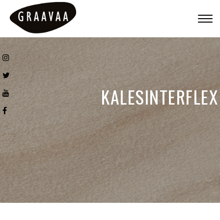
Togg
navig
KALESINTERFLEX